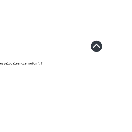
esselocaleancienne@bnf.fr