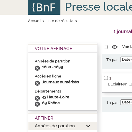
Aller
Panneau de gestion des cookies
Presse local
au
contenu
principal
Accueil
>
Liste de résultats
1 journa
Voir 
VOTRE AFFINAGE
Tri par :
Années de parution
1800 - 1899
Accès en ligne
1
Journaux numérisés
L'Éclaireur i
Départements
43 Haute-Loire
Tri par :
69 Rhône
AFFINER
Années de parution