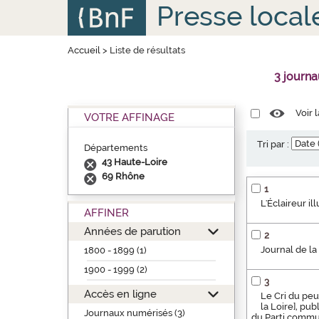
Aller
Panneau de gestion des cookies
Presse local
au
contenu
principal
Accueil
>
Liste de résultats
3 journ
Voir 
VOTRE AFFINAGE
Tri par :
Départements
43 Haute-Loire
69 Rhône
1
L'Éclaireur i
AFFINER
Années de parution
2
Journal de la
1800 - 1899 (1)
1900 - 1999 (2)
3
Accès en ligne
Le Cri du peu
la Loire], pu
Journaux numérisés (3)
du Parti commun