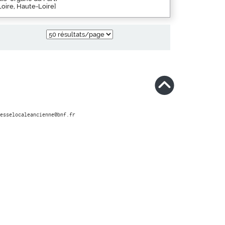
Loire, Haute-Loire]
esselocaleancienne@bnf.fr