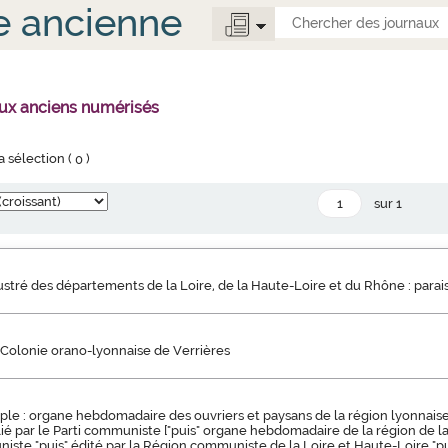
e ancienne
aux anciens numérisés
la sélection (
0
)
sur 1
llustré des départements de la Loire, de la Haute-Loire et du Rhône : parai
 Colonie orano-lyonnaise de Verrières
ple : organe hebdomadaire des ouvriers et paysans de la région lyonnaise 
blié par le Parti communiste ["puis" organe hebdomadaire de la région de l
iste "puis" édité par la Région communiste de la Loire et Haute-Loire "pu