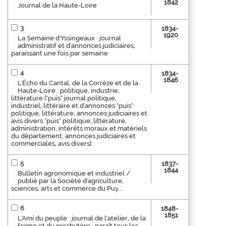
1842
Journal de la Haute-Loire
3
1834-
1920
La Semaine d'Yssingeaux : journal
administratif et d'annonces judiciaires,
paraissant une fois par semaine
4
1834-
1846
L'Écho du Cantal, de la Corrèze et de la
Haute-Loire : politique, industrie,
littérature ["puis" journal politique,
industriel, littéraire et d'annonces "puis"
politique, littérature, annonces judiciaires et
avis divers "puis" politique, littérature,
administration, intérêts moraux et matériels
du département, annonces judiciaires et
commerciales, avis divers]
5
1837-
1844
Bulletin agronomique et industriel /
publié par la Société d'agriculture,
sciences, arts et commerce du Puy...
6
1848-
1851
L'Ami du peuple : journal de l'atelier, de la
ferme et du presbytère : paraît tous les