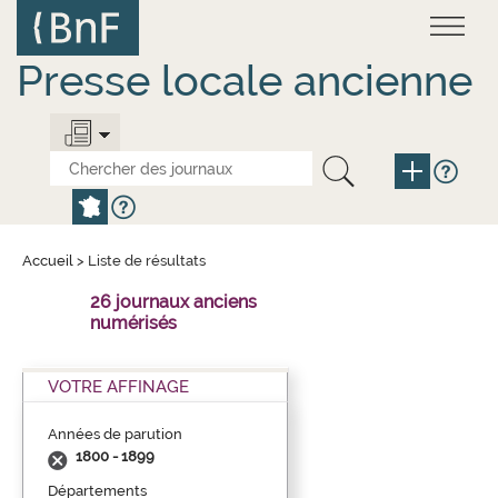
Aller
Panneau de gestion des cookies
au
contenu
principal
Presse locale ancienne
Accueil
>
Liste de résultats
26 journaux anciens
numérisés
VOTRE AFFINAGE
Années de parution
1800 - 1899
Départements