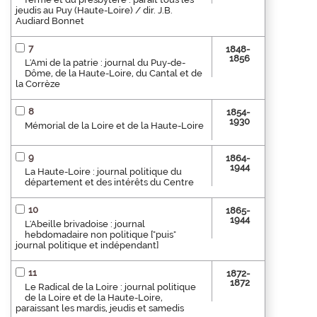
jeudis au Puy (Haute-Loire) / dir. J.B.
Audiard Bonnet
7
1848-
1856
L'Ami de la patrie : journal du Puy-de-
Dôme, de la Haute-Loire, du Cantal et de
la Corrèze
8
1854-
1930
Mémorial de la Loire et de la Haute-Loire
9
1864-
1944
La Haute-Loire : journal politique du
département et des intérêts du Centre
10
1865-
1944
L'Abeille brivadoise : journal
hebdomadaire non politique ["puis"
journal politique et indépendant]
11
1872-
1872
Le Radical de la Loire : journal politique
de la Loire et de la Haute-Loire,
paraissant les mardis, jeudis et samedis