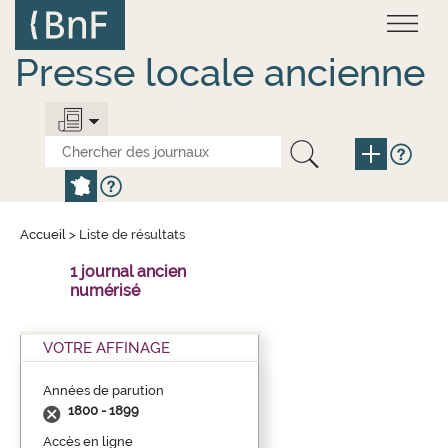
Aller
Panneau de gestion des cookies
au
contenu
principal
Presse locale ancienne
Accueil
>
Liste de résultats
1 journal ancien
numérisé
VOTRE AFFINAGE
Années de parution
1800 - 1899
Accès en ligne