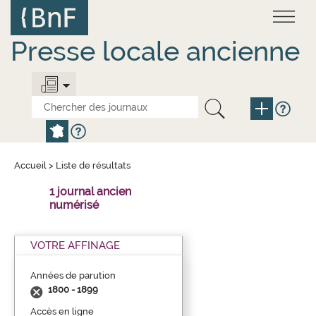
Aller
Panneau de gestion des cookies
au
contenu
principal
Presse locale ancienne
Accueil
>
Liste de résultats
1 journal ancien
numérisé
VOTRE AFFINAGE
Années de parution
1800 - 1899
Accès en ligne