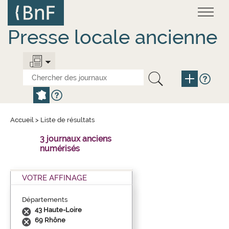
Aller
au
contenu
principal
Presse locale ancienne
Accueil
>
Liste de résultats
3 journaux anciens
numérisés
VOTRE AFFINAGE
Départements
43 Haute-Loire
69 Rhône