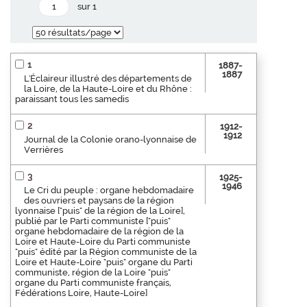
sur 1
1
1887-
1887
L'Éclaireur illustré des départements de
la Loire, de la Haute-Loire et du Rhône :
paraissant tous les samedis
2
1912-
1912
Journal de la Colonie orano-lyonnaise de
Verrières
3
1925-
1946
Le Cri du peuple : organe hebdomadaire
des ouvriers et paysans de la région
lyonnaise ["puis" de la région de la Loire],
publié par le Parti communiste ["puis"
organe hebdomadaire de la région de la
Loire et Haute-Loire du Parti communiste
"puis" édité par la Région communiste de la
Loire et Haute-Loire "puis" organe du Parti
communiste, région de la Loire "puis"
organe du Parti communiste français,
Fédérations Loire, Haute-Loire]