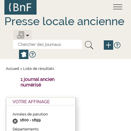
Aller
Panneau de gestion des cookies
au
contenu
principal
Presse locale ancienne
Accueil
>
Liste de résultats
1 journal ancien
numérisé
VOTRE AFFINAGE
Années de parution
1800 - 1899
Départements