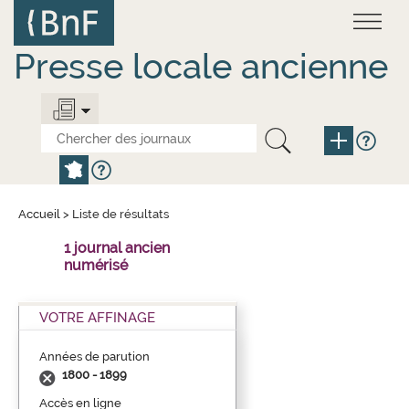
Aller
Panneau de gestion des cookies
au
contenu
principal
Presse locale ancienne
Accueil
>
Liste de résultats
1 journal ancien
numérisé
VOTRE AFFINAGE
Années de parution
1800 - 1899
Accès en ligne