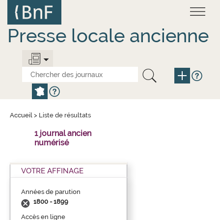
Aller
Panneau de gestion des cookies
au
contenu
principal
Presse locale ancienne
Accueil
>
Liste de résultats
1 journal ancien
numérisé
VOTRE AFFINAGE
Années de parution
1800 - 1899
Accès en ligne