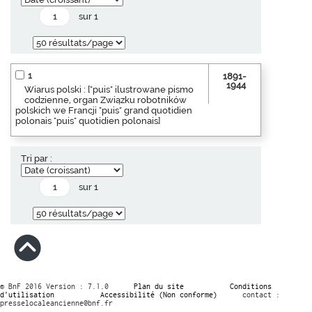
sur 1
1
1891-
1944
Wiarus polski : ["puis" ilustrowane pismo
codzienne, organ Związku robotników
polskich we Francji "puis" grand quotidien
polonais "puis" quotidien polonais]
Tri par :
sur 1
© BnF 2016 Version : 7.1.0
Plan du site
Conditions
d’utilisation
Accessibilité (Non conforme)
contact :
presselocaleancienne@bnf.fr