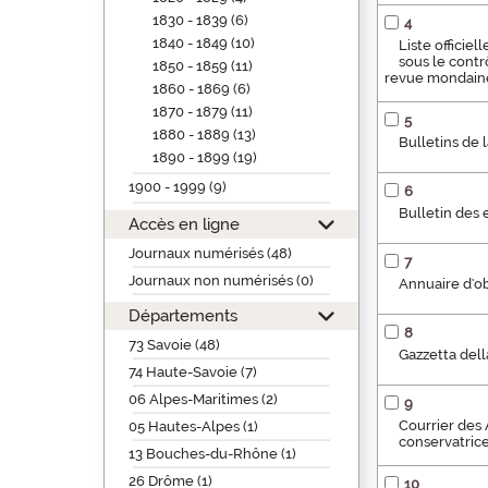
1830 - 1839 (6)
4
1840 - 1849 (10)
Liste officiel
sous le contr
1850 - 1859 (11)
revue mondaine 
1860 - 1869 (6)
1870 - 1879 (11)
5
1880 - 1889 (13)
Bulletins de
1890 - 1899 (19)
1900 - 1999 (9)
6
Bulletin des 
Accès en ligne
Journaux numérisés (48)
7
Journaux non numérisés (0)
Annuaire d'o
Départements
8
73 Savoie (48)
Gazzetta dell
74 Haute-Savoie (7)
06 Alpes-Maritimes (2)
9
Courrier des A
05 Hautes-Alpes (1)
conservatrice
13 Bouches-du-Rhône (1)
26 Drôme (1)
10