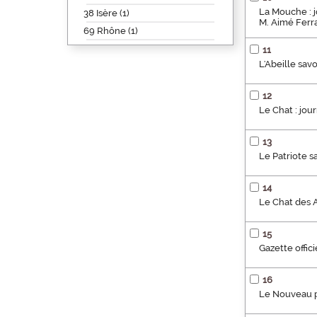
La Mouche : j
38 Isère (1)
M. Aimé Ferra
69 Rhône (1)
11
L'Abeille savo
12
Le Chat : jo
13
Le Patriote sa
14
Le Chat des A
15
Gazette offici
16
Le Nouveau pa