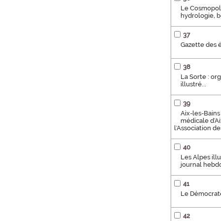
Le Cosmopolit
hydrologie, b
37
Gazette des é
38
La Sorte : or
illustré...
39
Aix-les-Bains
médicale d'Ai
l'Association d
40
Les Alpes illu
journal hebd
41
Le Démocrate
42