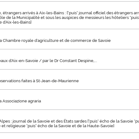
le, étrangers arrivés à Aix-les-Bains : ["puis" journal officiel des étrangers ar
ôle de la Municipalité et sous les auspices de messieurs les hôteliers "puis
d'Aix-les-Bains]
 la Chambre royale d'agriculture et de commerce de Savoie
eaux d'Aix-en-Savoie / par le Dr Constant Despine,...
bservations faites à St-Jean-de-Maurienne
a Associazione agraria
lpes : journal de la Savoie et des États sardes ["puis" écho de la Savoie "p
 et religieuse "puis" écho de la Savoie et de la Haute-Savoie]