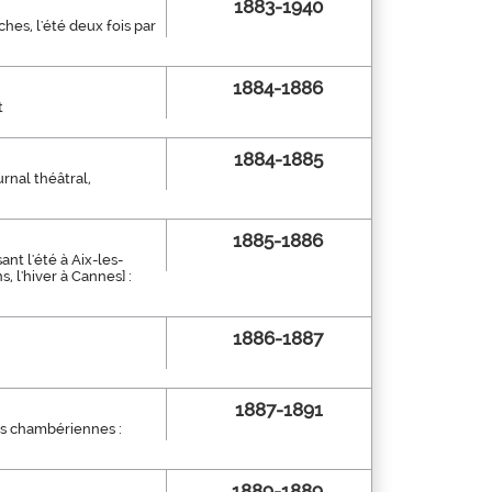
1883-1940
ches, l'été deux fois par
1884-1886
t
1884-1885
rnal théâtral,
1885-1886
nt l'été à Aix-les-
s, l'hiver à Cannes] :
1886-1887
1887-1891
hes chambériennes :
1889-1889