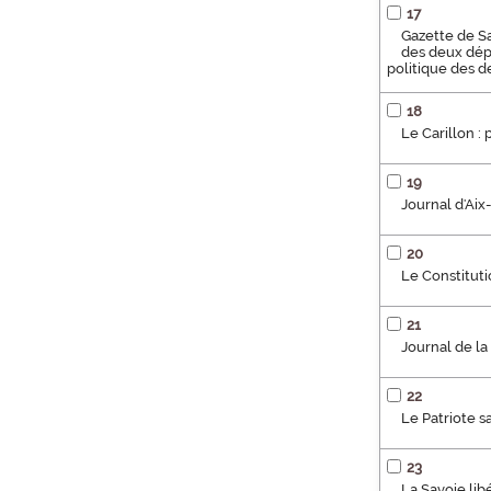
17
Gazette de Sav
des deux dépa
politique des 
18
Le Carillon :
19
Journal d'Aix
20
Le Constitutio
21
Journal de la
22
Le Patriote s
23
La Savoie lib