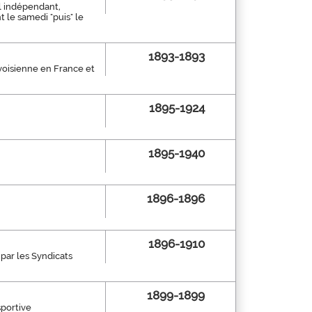
al indépendant,
nt le samedi "puis" le
1893-1893
avoisienne en France et
1895-1924
1895-1940
1896-1896
1896-1910
é par les Syndicats
1899-1899
sportive