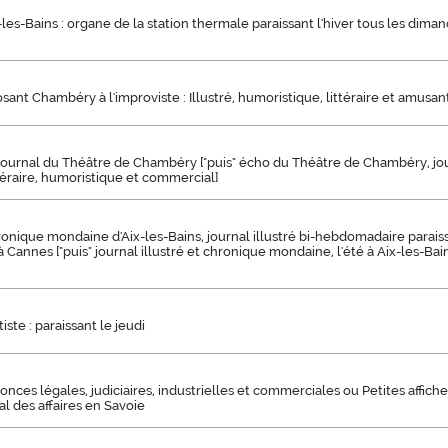
-les-Bains : organe de la station thermale paraissant l'hiver tous les diman
rosant Chambéry à l'improviste : Illustré, humoristique, littéraire et amusan
 journal du Théâtre de Chambéry ["puis" écho du Théâtre de Chambéry, jou
ittéraire, humoristique et commercial]
hronique mondaine d'Aix-les-Bains, journal illustré bi-hebdomadaire paraissa
 à Cannes ["puis" journal illustré et chronique mondaine, l'été à Aix-les-Bain
ste : paraissant le jeudi
onces légales, judiciaires, industrielles et commerciales ou Petites affic
l des affaires en Savoie