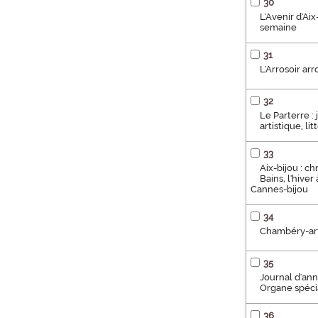
30
L'Avenir d'Aix
semaine
31
L'Arrosoir ar
32
Le Parterre :
artistique, l
33
Aix-bijou : c
Bains, l'hiver
Cannes-bijou
34
Chambéry-arti
35
Journal d'ann
Organe spécia
36