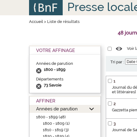
Aller
Panneau de gestion des cookies
Presse local
au
contenu
principal
Accueil
>
Liste de résultats
48 jour
Voir 
VOTRE AFFINAGE
Tri par :
Années de parution
1800 - 1899
Départements
1
73 Savoie
Journal du dé
et littéraires]
AFFINER
2
Années de parution
Gazzetta pi
1800 - 1899 (48)
1800 - 1809 (1)
3
1810 - 1819 (3)
Journal de Sav
1820 - 1829 (4)