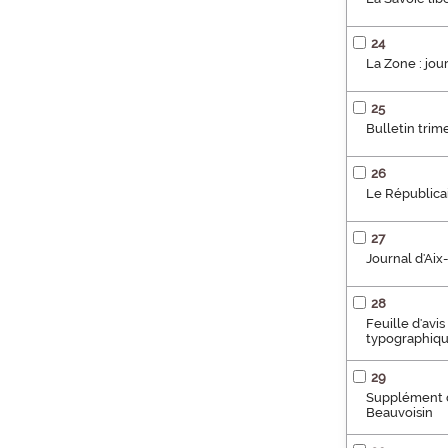
24
La Zone : jou
25
Bulletin trim
26
Le Républicain
27
Journal d'Aix
28
Feuille d'avi
typographique
29
Supplément de
Beauvoisin