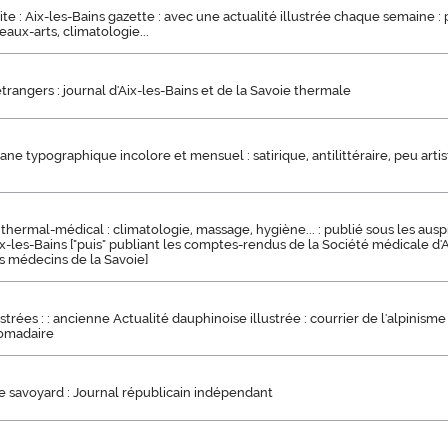
e : Aix-les-Bains gazette : avec une actualité illustrée chaque semaine : po
eaux-arts, climatologie...
trangers : journal d'Aix-les-Bains et de la Savoie thermale
gane typographique incolore et mensuel : satirique, antilittéraire, peu arti
 thermal-médical : climatologie, massage, hygiène... : publié sous les ausp
x-les-Bains ["puis" publiant les comptes-rendus de la Société médicale d'A
es médecins de la Savoie]
strées : : ancienne Actualité dauphinoise illustrée : courrier de l'alpinisme 
omadaire
 savoyard : Journal républicain indépendant