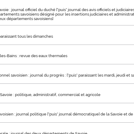
oie : journal officiel du duché ["puis" journal des avis officiels et judiciair
rtements savoisiens désigné pour les insertions judiciaires et administrati
deux départements savoisiens]
 paraissant tous les dimanches
-les-Bains : revue des eaux thermales
nnel savoisien : journal du progrès : ["puis" paraissant les mardi, jeudi et 
 Savoie : politique, administratif, commercial et agricole
avoisien : journal politique ["puis" journal démocratique] de la Savoie et d
érale : journal des deux départements de Savoie