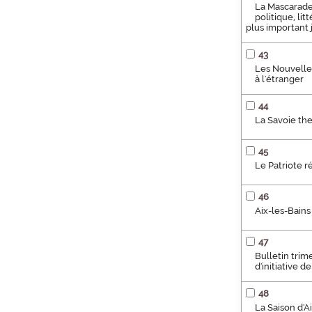
La Mascarade 
politique, lit
plus important j
43
Les Nouvelles
à l'étranger
44
La Savoie the
45
Le Patriote r
46
Aix-les-Bains 
47
Bulletin trime
d'initiative d
48
La Saison d'A