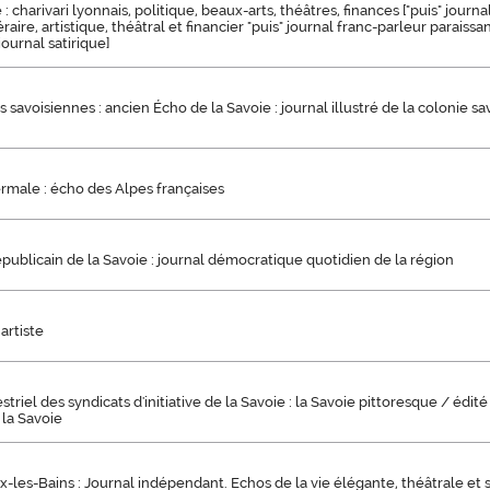
: charivari lyonnais, politique, beaux-arts, théâtres, finances ["puis" journ
téraire, artistique, théâtral et financier "puis" journal franc-parleur paraissa
ournal satirique]
 savoisiennes : ancien Écho de la Savoie : journal illustré de la colonie s
rmale : écho des Alpes françaises
épublicain de la Savoie : journal démocratique quotidien de la région
artiste
striel des syndicats d'initiative de la Savoie : la Savoie pittoresque / édit
e la Savoie
ix-les-Bains : Journal indépendant. Echos de la vie élégante, théâtrale et 