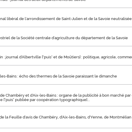
rnal libéral de l'arrondissement de Saint-Julien et de la Savoie neutralisée
estriel de la Société centrale d'agriculture du département de la Savoie
 : journal d'Albertville ["puis" et de Moûtiers] : politique, agricole, commerc
-les-Bains : écho des thermes de la Savoie paraissant le dimanche
s de Chambéry et d'Aix-les-Bains : organe de la publicité à bon marché pa
 ["puis" publiée par coopération typographique]...
 la Feuille d'avis de Chambéry, d'Aix-les-Bains, d'Yenne, de Montmélian