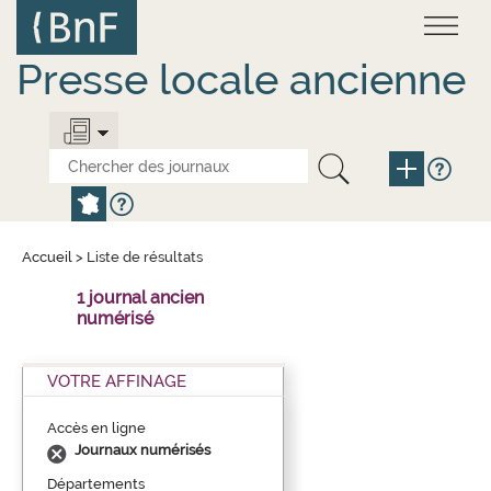
Aller
Panneau de gestion des cookies
au
contenu
principal
Presse locale ancienne
Accueil
>
Liste de résultats
1 journal ancien
numérisé
VOTRE AFFINAGE
Accès en ligne
Journaux numérisés
Départements