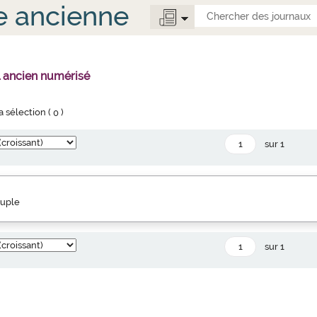
e ancienne
l ancien numérisé
la sélection (
0
)
sur 1
euple
sur 1