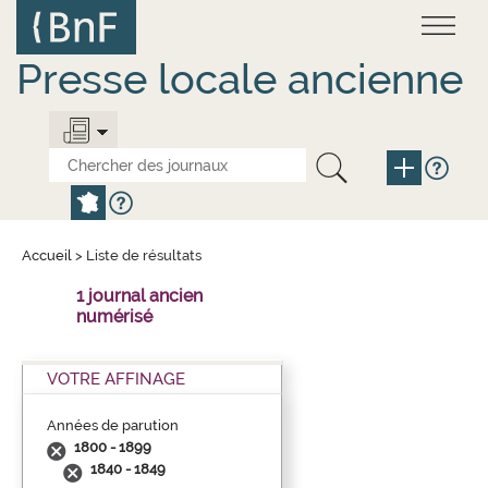
Aller
Panneau de gestion des cookies
au
contenu
principal
Presse locale ancienne
Accueil
>
Liste de résultats
1 journal ancien
numérisé
VOTRE AFFINAGE
Années de parution
1800 - 1899
1840 - 1849