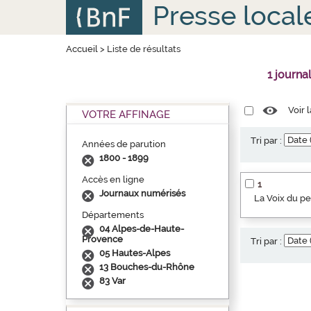
Aller
Panneau de gestion des cookies
Presse local
au
contenu
principal
Accueil
>
Liste de résultats
1 journa
Voir 
VOTRE AFFINAGE
Tri par :
Années de parution
1800 - 1899
Accès en ligne
1
Journaux numérisés
La Voix du p
Départements
04 Alpes-de-Haute-
Provence
Tri par :
05 Hautes-Alpes
13 Bouches-du-Rhône
83 Var