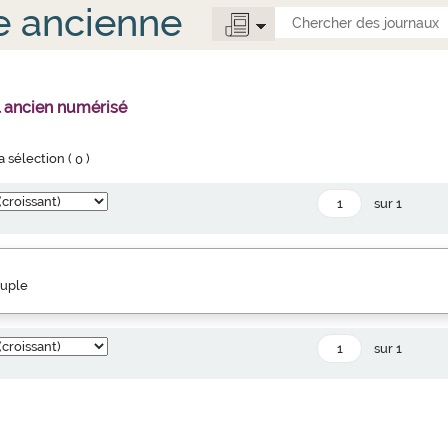
e ancienne
l ancien numérisé
la sélection (
0
)
sur 1
euple
sur 1