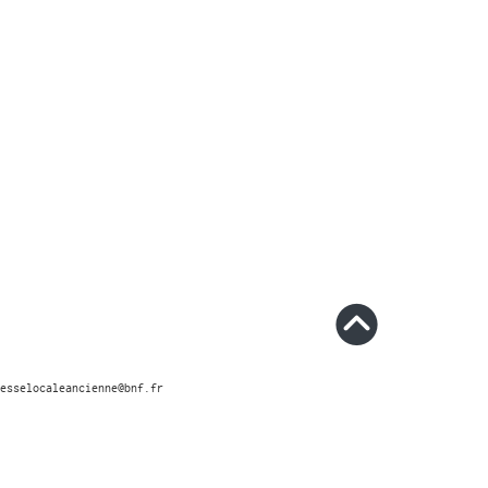
esselocaleancienne@bnf.fr