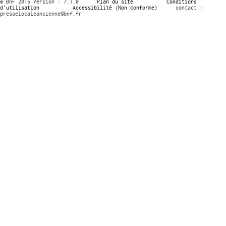
© BnF 2016 Version : 7.1.0
Plan du site
Conditions
d’utilisation
Accessibilité (Non conforme)
contact :
presselocaleancienne@bnf.fr