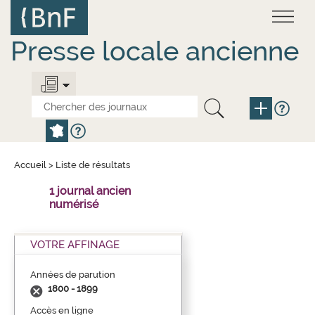
Aller
Panneau de gestion des cookies
au
contenu
principal
Presse locale ancienne
Accueil
>
Liste de résultats
1 journal ancien
numérisé
VOTRE AFFINAGE
Années de parution
1800 - 1899
Accès en ligne