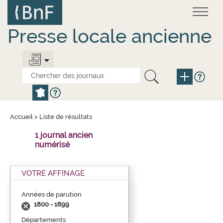
Aller
Panneau de gestion des cookies
au
contenu
principal
Presse locale ancienne
Accueil
>
Liste de résultats
1 journal ancien
numérisé
VOTRE AFFINAGE
Années de parution
1800 - 1899
Départements