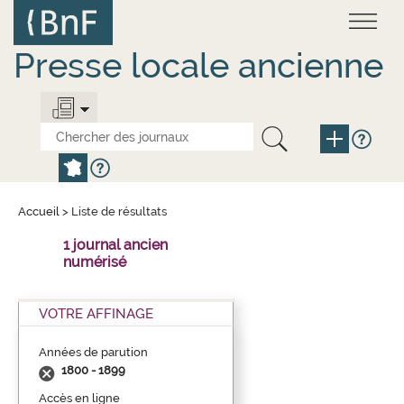
Aller
Panneau de gestion des cookies
au
contenu
principal
Presse locale ancienne
Accueil
>
Liste de résultats
1 journal ancien
numérisé
VOTRE AFFINAGE
Années de parution
1800 - 1899
Accès en ligne