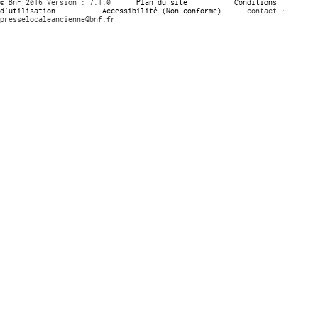
© BnF 2016 Version : 7.1.0
Plan du site
Conditions
d’utilisation
Accessibilité (Non conforme)
contact :
presselocaleancienne@bnf.fr