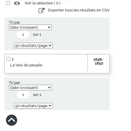
Voir la sélection (
0
)
Exporter tous les résultats en CSV
Tri par :
sur 1
1
1848-
1850
La Voix du peuple
Tri par :
sur 1