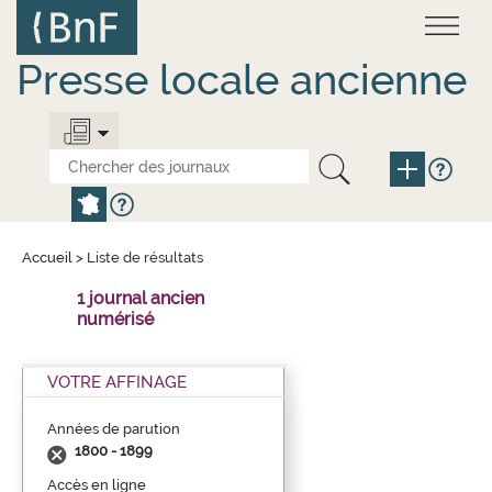
Aller
Panneau de gestion des cookies
au
contenu
principal
Presse locale ancienne
Accueil
>
Liste de résultats
1 journal ancien
numérisé
VOTRE AFFINAGE
Années de parution
1800 - 1899
Accès en ligne