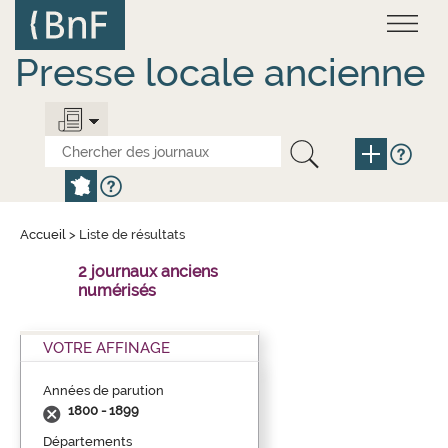
Aller
Panneau de gestion des cookies
au
contenu
principal
Presse locale ancienne
Accueil
>
Liste de résultats
2 journaux anciens
numérisés
VOTRE AFFINAGE
Années de parution
1800 - 1899
Départements