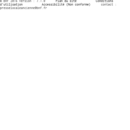
© BnF 2016 Version : 7.1.0
Plan du site
Conditions
d’utilisation
Accessibilité (Non conforme)
contact :
presselocaleancienne@bnf.fr