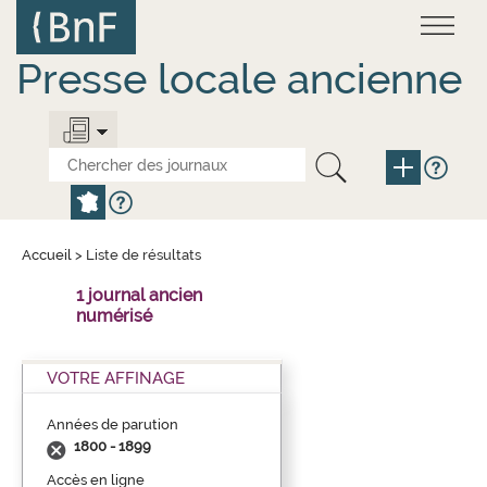
Aller
Panneau de gestion des cookies
au
contenu
principal
Presse locale ancienne
Accueil
>
Liste de résultats
1 journal ancien
numérisé
VOTRE AFFINAGE
Années de parution
1800 - 1899
Accès en ligne