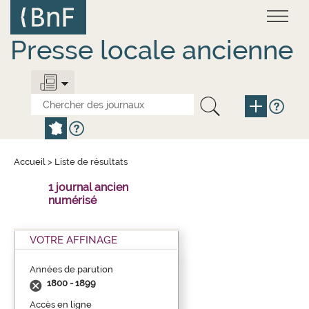
Aller
Panneau de gestion des cookies
au
contenu
principal
Presse locale ancienne
Accueil
>
Liste de résultats
1 journal ancien
numérisé
VOTRE AFFINAGE
Années de parution
1800 - 1899
Accès en ligne