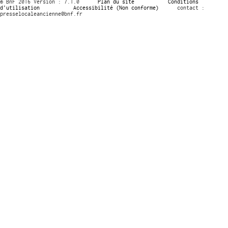
© BnF 2016 Version : 7.1.0
Plan du site
Conditions
d’utilisation
Accessibilité (Non conforme)
contact :
presselocaleancienne@bnf.fr