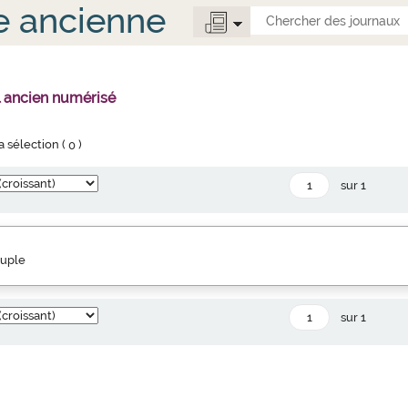
e ancienne
l ancien numérisé
la sélection (
0
)
sur 1
euple
sur 1