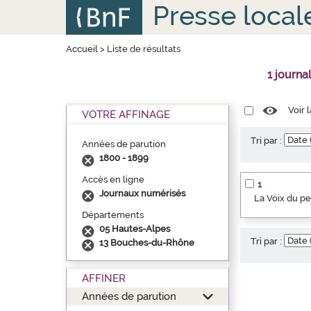
Aller
Panneau de gestion des cookies
Presse local
au
contenu
principal
Accueil
>
Liste de résultats
1 journa
Voir 
VOTRE AFFINAGE
Tri par :
Années de parution
1800 - 1899
Accès en ligne
1
Journaux numérisés
La Voix du p
Départements
05 Hautes-Alpes
Tri par :
13 Bouches-du-Rhône
AFFINER
Années de parution