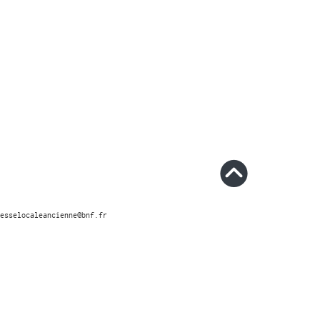
esselocaleancienne@bnf.fr