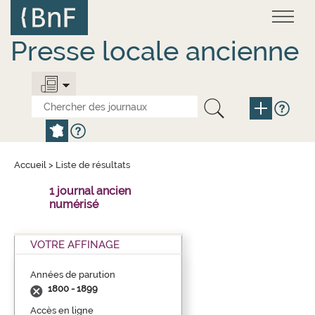
Aller
Panneau de gestion des cookies
au
contenu
principal
Presse locale ancienne
Accueil
>
Liste de résultats
1 journal ancien
numérisé
VOTRE AFFINAGE
Années de parution
1800 - 1899
Accès en ligne