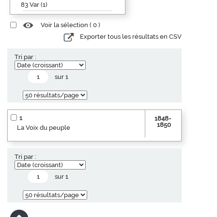
83 Var (1)
Voir la sélection (
0
)
Exporter tous les résultats en CSV
Tri par :
sur 1
1
1848-
1850
La Voix du peuple
Tri par :
sur 1