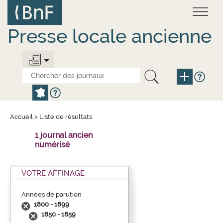
Aller
Panneau de gestion des cookies
au
contenu
principal
Presse locale ancienne
Accueil
>
Liste de résultats
1 journal ancien
numérisé
VOTRE AFFINAGE
Années de parution
1800 - 1899
1850 - 1859