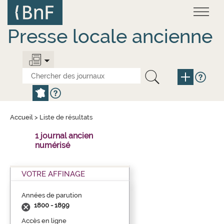
Aller
Panneau de gestion des cookies
au
contenu
principal
Presse locale ancienne
Accueil
>
Liste de résultats
1 journal ancien
numérisé
VOTRE AFFINAGE
Années de parution
1800 - 1899
Accès en ligne