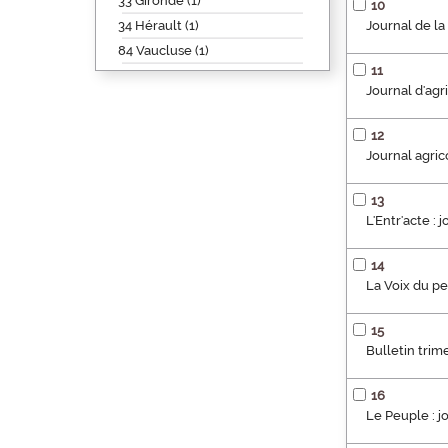
33 Gironde (1)
10
34 Hérault (1)
Journal de l
84 Vaucluse (1)
11
Journal d'ag
12
Journal agric
13
L'Entr'acte : 
14
La Voix du p
15
Bulletin trim
16
Le Peuple : j