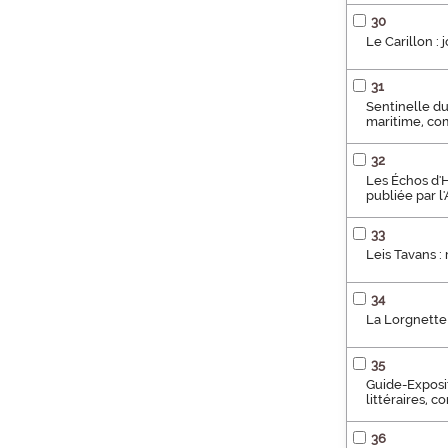
30
Le Carillon : 
31
Sentinelle du 
maritime, com
32
Les Échos d'H
publiée par l'
33
Leis Tavans :
34
La Lorgnette 
35
Guide-Exposit
littéraires, c
36