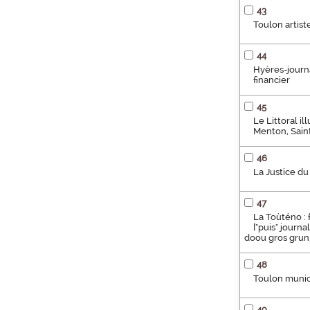
43
Toulon artist
44
Hyères-journal
financier
45
Le Littoral il
Menton, Sain
46
La Justice du
47
La Toùténo : 
["puis" journa
doou gros grun
48
Toulon munici
49