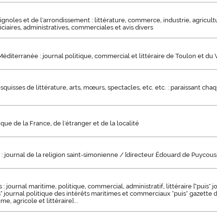
ignoles et de l'arrondissement : littérature, commerce, industrie, agricultu
ciaires, administratives, commerciales et avis divers
Méditerranée : journal politique, commercial et littéraire de Toulon et du Va
esquisses de littérature, arts, mœurs, spectacles, etc. etc. : paraissant ch
ique de la France, de l'étranger et de la localité
: journal de la religion saint-simonienne / [directeur Édouard de Puycous
: journal maritime, politique, commercial, administratif, littéraire ["puis" 
is" journal politique des intérêts maritimes et commerciaux "puis" gazette 
me, agricole et littéraire]...