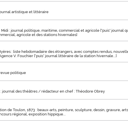
journal artistique et littéraire
Midi : journal politique, maritime, commercial et agricole ["puis" journal q
mercial, agricole et des stations hivernales]
yères : liste hebdomadaire des étrangers, avec comptes rendus, nouvelles à
Agence V. Fouchier ["puis" journal littéraire de la station hivernale...]
 revue politique
: journal des théâtres / rédacteur en chef : Théodore Obrey
ion de Toulon, 1873 : beaux-arts, peinture, sculpture, dessin, gravure, art
oncours régional, exposition hippique...