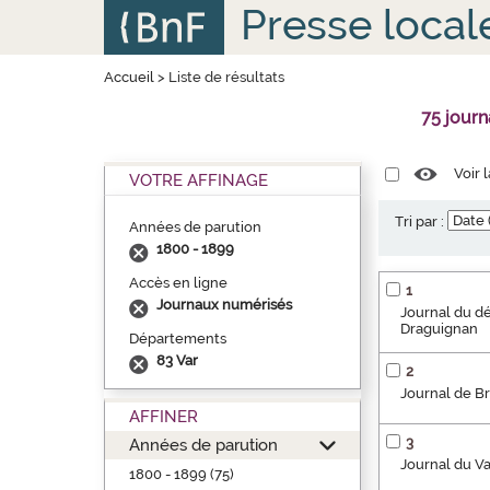
Aller
Panneau de gestion des cookies
Presse local
au
contenu
principal
Accueil
>
Liste de résultats
75 jour
Voir 
VOTRE AFFINAGE
Tri par :
Années de parution
1800 - 1899
Accès en ligne
1
Journaux numérisés
Journal du dé
Draguignan
Départements
83 Var
2
Journal de B
AFFINER
3
Années de parution
Journal du Var 
1800 - 1899 (75)