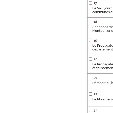
17
Le Var : jour
communes du 
18
Annonces marse
Montpellier 
19
Le Propagateu
département.
20
Le Propagateu
établissement
21
Démocrite : jo
22
Le Moucher
23