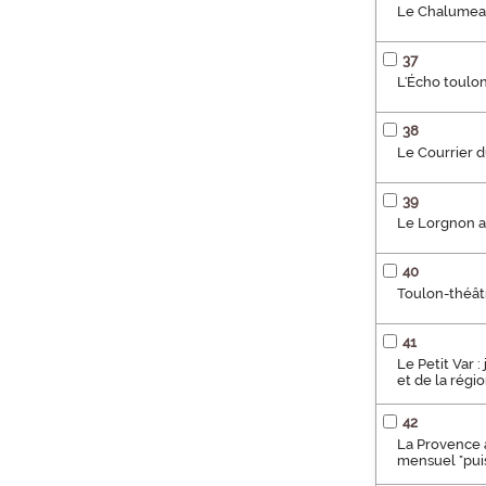
Le Chalumeau
37
L'Écho toulon
38
Le Courrier d
39
Le Lorgnon art
40
Toulon-théâtr
41
Le Petit Var :
et de la régio
42
La Provence ag
mensuel "puis