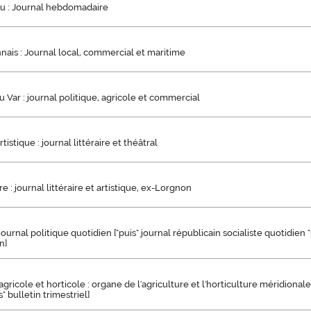
 : Journal hebdomadaire
nais : Journal local, commercial et maritime
u Var : journal politique, agricole et commercial
istique : journal littéraire et théâtral
e : journal littéraire et artistique, ex-Lorgnon
 journal politique quotidien ["puis" journal républicain socialiste quotidien
n]
ricole et horticole : organe de l'agriculture et l'horticulture méridionales.
" bulletin trimestriel]