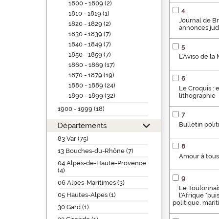
1800 - 1809 (2)
4
1810 - 1819 (1)
Journal de Br
1820 - 1829 (2)
annonces judi
1830 - 1839 (7)
1840 - 1849 (7)
5
1850 - 1859 (7)
L'Aviso de la 
1860 - 1869 (17)
1870 - 1879 (19)
6
1880 - 1889 (24)
Le Croquis : 
1890 - 1899 (32)
lithographie
1900 - 1999 (18)
7
Bulletin polit
Départements
83 Var (75)
8
13 Bouches-du-Rhône (7)
Amour à tous 
04 Alpes-de-Haute-Provence
(4)
9
06 Alpes-Maritimes (3)
Le Toulonnais 
05 Hautes-Alpes (1)
l'Afrique "pu
politique, mariti
30 Gard (1)