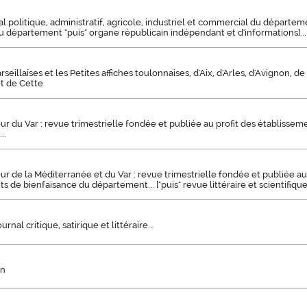
nal politique, administratif, agricole, industriel et commercial du départem
département "puis" organe républicain indépendant et d'informations]...
illaises et les Petites affiches toulonnaises, d'Aix, d'Arles, d'Avignon, de
et de Cette
r du Var : revue trimestrielle fondée et publiée au profit des établissem
..
r de la Méditerranée et du Var : revue trimestrielle fondée et publiée au
s de bienfaisance du département... ["puis" revue littéraire et scientifique
urnal critique, satirique et littéraire...
on