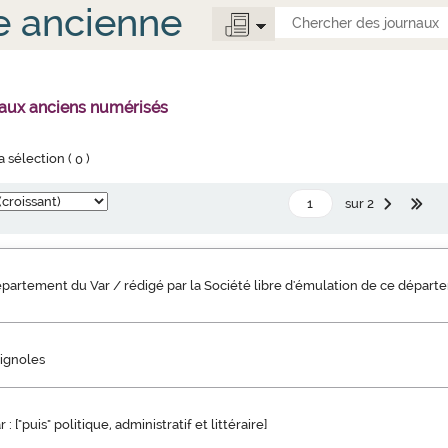
e ancienne
naux anciens numérisés
la sélection (
0
)
sur 2
partement du Var / rédigé par la Société libre d'émulation de ce départ
rignoles
: ["puis" politique, administratif et littéraire]