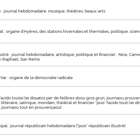
e : journal hebdomadaire, musique, théâtres, beaux-arts
 : organe d'Hyères, des stations hivernales et thermales, politique, scienti
lustré : journal hebdomadaire, artistique, politique et financier : Nice, Can
t-Raphaël, San Remo
 Var : organe de la démocratie radicale
facido toutei lei dissatos per de felibres doou gros grun, journaou prouv
l littéraire, satirique, mondain, théâtral et financier "puis" facido touti lei 
, journaou tout én prouvençaou]
pal : journal républicain hebdomadaire ["puis" républicain illustré]