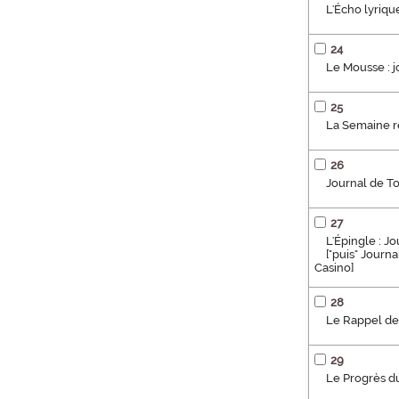
L'Écho lyriqu
24
Le Mousse : j
25
La Semaine re
26
Journal de To
27
L'Épingle : J
["puis" Journ
Casino]
28
Le Rappel de
29
Le Progrès du 