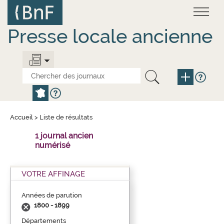
Aller
Panneau de gestion des cookies
au
contenu
principal
Presse locale ancienne
Accueil
>
Liste de résultats
1 journal ancien
numérisé
VOTRE AFFINAGE
Années de parution
1800 - 1899
Départements