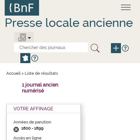
Aller
Panneau de gestion des cookies
au
contenu
principal
Presse locale ancienne
Accueil
>
Liste de résultats
1 journal ancien
numérisé
VOTRE AFFINAGE
Années de parution
1800 - 1899
Accès en ligne