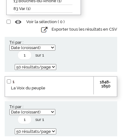
13 Bouches-du-Rhône (1)
83 Var (1)
Voir la sélection (
0
)
Exporter tous les résultats en CSV
Tri par :
sur 1
1
1848-
1850
La Voix du peuple
Tri par :
sur 1