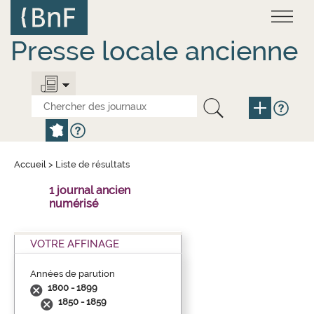
Aller
Panneau de gestion des cookies
au
contenu
principal
Presse locale ancienne
Accueil
>
Liste de résultats
1 journal ancien
numérisé
VOTRE AFFINAGE
Années de parution
1800 - 1899
1850 - 1859