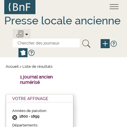
Aller
Panneau de gestion des cookies
au
contenu
principal
Presse locale ancienne
Accueil
>
Liste de résultats
1 journal ancien
numérisé
VOTRE AFFINAGE
Années de parution
1800 - 1899
Départements