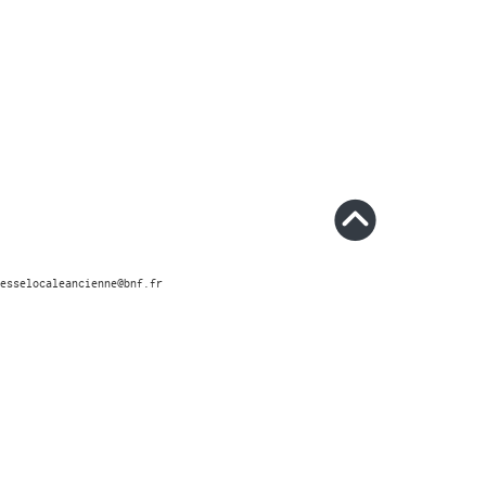
esselocaleancienne@bnf.fr