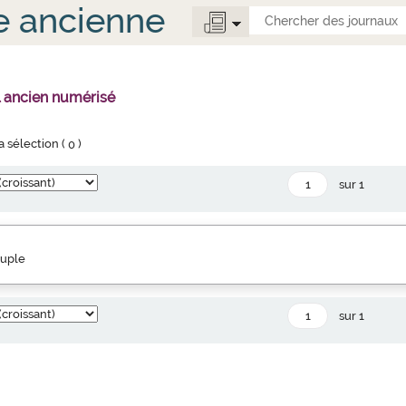
e ancienne
l ancien numérisé
la sélection (
0
)
sur 1
euple
sur 1