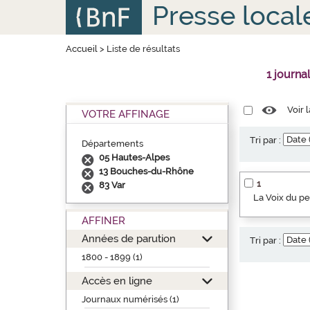
Aller
Panneau de gestion des cookies
Presse local
au
contenu
principal
Accueil
>
Liste de résultats
1 journa
Voir 
VOTRE AFFINAGE
Tri par :
Départements
05 Hautes-Alpes
13 Bouches-du-Rhône
1
83 Var
La Voix du p
AFFINER
Années de parution
Tri par :
1800 - 1899 (1)
Accès en ligne
Journaux numérisés (1)