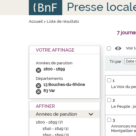
Aller
Panneau de gestion des cookies
Presse local
au
contenu
principal
Accueil
>
Liste de résultats
7 journ
Voir 
VOTRE AFFINAGE
Tri par :
Années de parution
1800 - 1899
Départements
1
13 Bouches-du-Rhône
La Voix du p
83 Var
2
AFFINER
Le Peuple : j
Années de parution
3
1800 - 1899 (7)
Annonces marse
1840 - 1849 (1)
Montpellier 
1850 - 1859 (3)