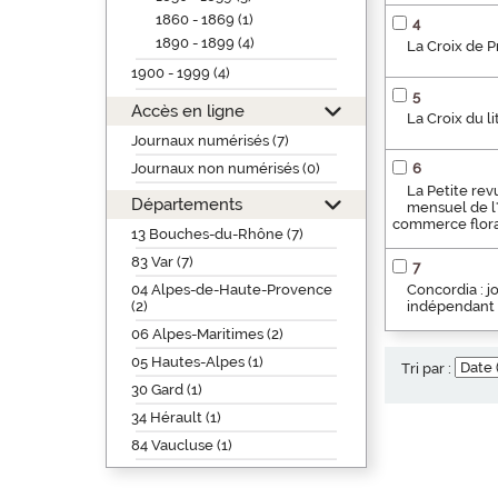
1860 - 1869 (1)
4
1890 - 1899 (4)
La Croix de 
1900 - 1999 (4)
5
Accès en ligne
La Croix du li
Journaux numérisés (7)
Journaux non numérisés (0)
6
La Petite rev
Départements
mensuel de l'
commerce floral
13 Bouches-du-Rhône (7)
83 Var (7)
7
04 Alpes-de-Haute-Provence
Concordia : jo
(2)
indépendant "
06 Alpes-Maritimes (2)
05 Hautes-Alpes (1)
Tri par :
30 Gard (1)
34 Hérault (1)
84 Vaucluse (1)