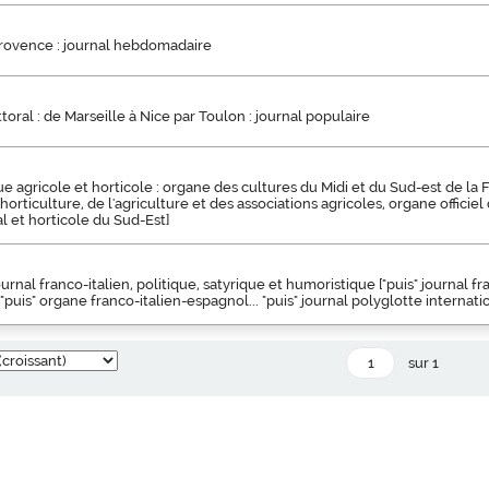
Provence : journal hebdomadaire
ttoral : de Marseille à Nice par Toulon : journal populaire
ue agricole et horticole : organe des cultures du Midi et du Sud-est de la Fr
horticulture, de l'agriculture et des associations agricoles, organe officiel
 et horticole du Sud-Est]
urnal franco-italien, politique, satyrique et humoristique ["puis" journal fr
puis" organe franco-italien-espagnol... "puis" journal polyglotte internation
sur 1