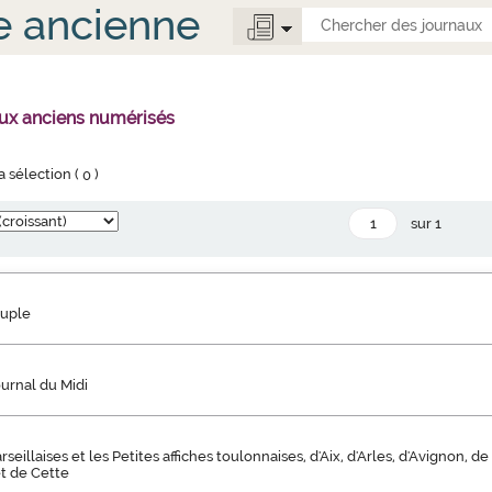
e ancienne
aux anciens numérisés
la sélection (
0
)
sur 1
euple
ournal du Midi
illaises et les Petites affiches toulonnaises, d'Aix, d'Arles, d'Avignon, de
et de Cette