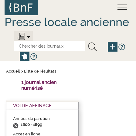
Aller
Panneau de gestion des cookies
au
contenu
principal
Presse locale ancienne
Accueil
>
Liste de résultats
1 journal ancien
numérisé
VOTRE AFFINAGE
Années de parution
1800 - 1899
Accès en ligne