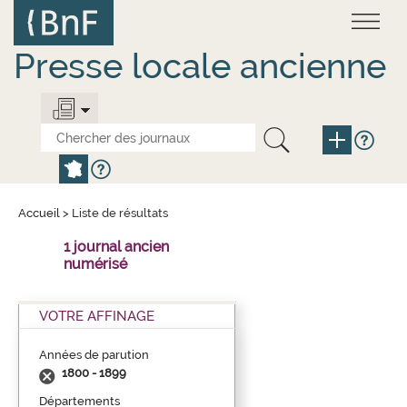
Aller
Panneau de gestion des cookies
au
contenu
principal
Presse locale ancienne
Accueil
>
Liste de résultats
1 journal ancien
numérisé
VOTRE AFFINAGE
Années de parution
1800 - 1899
Départements