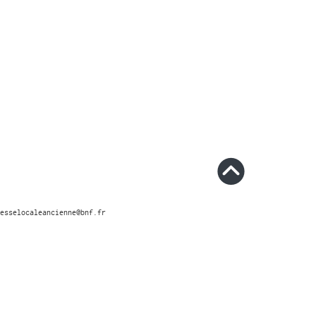
esselocaleancienne@bnf.fr