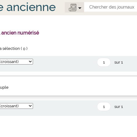
e ancienne
l ancien numérisé
la sélection (
0
)
sur 1
euple
sur 1