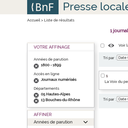
Aller
Panneau de gestion des cookies
Presse local
au
contenu
principal
Accueil
>
Liste de résultats
1 journa
Voir 
VOTRE AFFINAGE
Tri par :
Années de parution
1800 - 1899
Accès en ligne
1
Journaux numérisés
La Voix du p
Départements
05 Hautes-Alpes
Tri par :
13 Bouches-du-Rhône
AFFINER
Années de parution