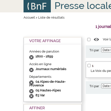
Aller
Panneau de gestion des cookies
Presse local
au
contenu
principal
Accueil
>
Liste de résultats
1 journa
Voir 
VOTRE AFFINAGE
Tri par :
Années de parution
1800 - 1899
Accès en ligne
1
Journaux numérisés
La Voix du p
Départements
04 Alpes-de-Haute-
Provence
Tri par :
05 Hautes-Alpes
83 Var
AFFINER