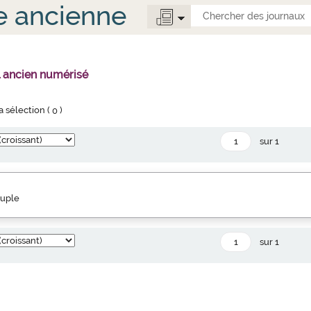
e ancienne
l ancien numérisé
la sélection (
0
)
sur 1
euple
sur 1