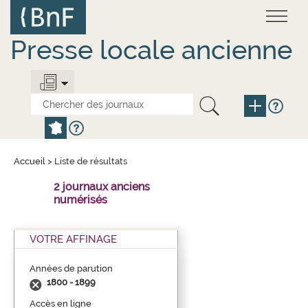
Aller
Panneau de gestion des cookies
au
contenu
principal
Presse locale ancienne
Accueil
>
Liste de résultats
2 journaux anciens
numérisés
VOTRE AFFINAGE
Années de parution
1800 - 1899
Accès en ligne