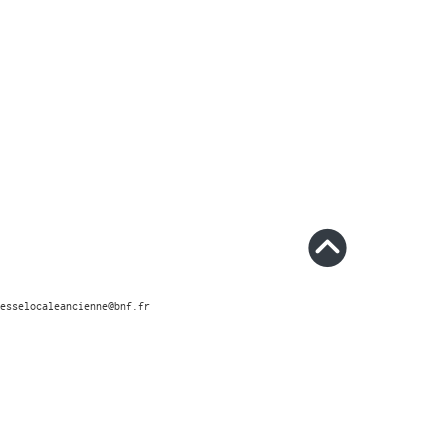
esselocaleancienne@bnf.fr