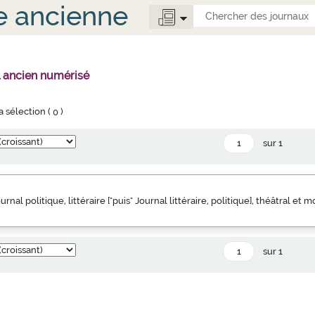
e ancienne
l ancien numérisé
la sélection (
0
)
sur 1
urnal politique, littéraire ["puis" Journal littéraire, politique], théâtral et 
sur 1