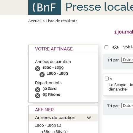
Aller
Panneau de gestion des cookies
Presse local
au
contenu
principal
Accueil
>
Liste de résultats
1 journa
Voir 
VOTRE AFFINAGE
Tri par :
Années de parution
1800 - 1899
1880 - 1889
1
Départements
Le Scapin : Jo
30 Gard
dimanche
69 Rhône
Tri par :
AFFINER
Années de parution
1800 - 1899 (1)
1880 - 1889 (1)