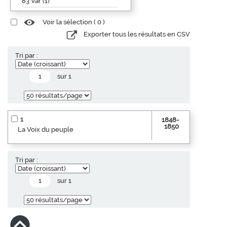
83 Var (1)
Voir la sélection (
0
)
Exporter tous les résultats en CSV
Tri par :
sur 1
1
1848-
1850
La Voix du peuple
Tri par :
sur 1