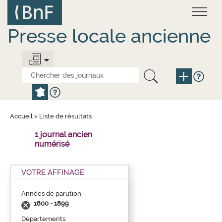
Aller
Panneau de gestion des cookies
au
contenu
principal
Presse locale ancienne
Accueil
>
Liste de résultats
1 journal ancien
numérisé
VOTRE AFFINAGE
Années de parution
1800 - 1899
Départements