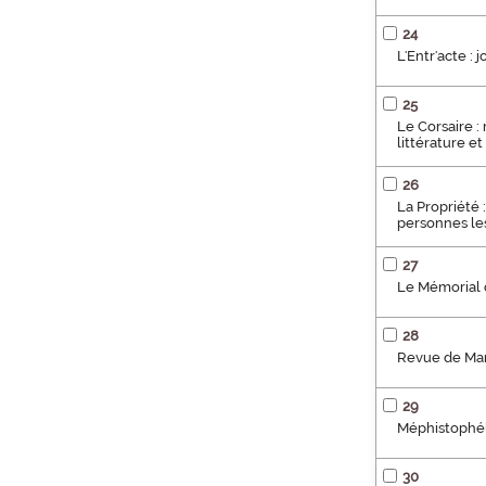
24
L'Entr'acte : 
25
Le Corsaire : 
littérature e
26
La Propriété 
personnes les
27
Le Mémorial d
28
Revue de Mars
29
Méphistophélè
30