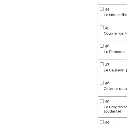
44
Le Nouvelliste
45
Courrier de M
46
Le Phocéen : 
47
Le Causeur : 
48
Courrier du s
49
Le Progrès so
solidarité]
50