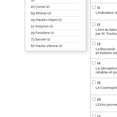
(2)
20 Corse (2)
11
L'Indicateur d
69 Rhône (2)
05 Hautes-Alpes (1)
12
12 Aveyron (1)
L'Ami du bien
29 Finistère (1)
par M. Toulo
73 Savoie (1)
13
87 Haute-Vienne (1)
La Boussole :
et bulletin a
14
Le Sémaphore 
rétablie et 
15
Le Cosmopolit
16
L'Écho proven
17