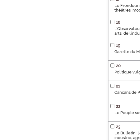
Le Frondeur m
théâtres, mo
18
L'Observateur
arts, de l'in
19
Gazette du Mid
20
Politique vul
21
Cancans de 
22
Le Peuple sou
23
Le Bulletin :
industrie, agr