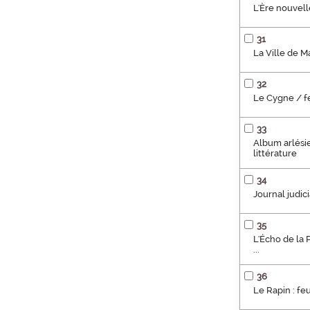
L'Ère nouvell
31
La Ville de Ma
32
Le Cygne / feu
33
Album arlésie
littérature
34
Journal judici
35
L'Écho de la 
...
36
Le Rapin : feu