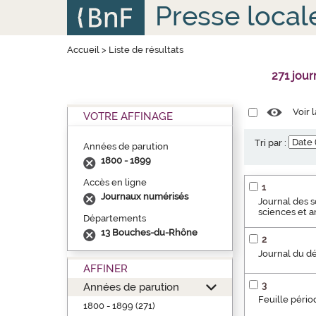
Aller
Panneau de gestion des cookies
Presse local
au
contenu
principal
Accueil
>
Liste de résultats
271 jou
Voir 
VOTRE AFFINAGE
Tri par :
Années de parution
1800 - 1899
Accès en ligne
1
Journaux numérisés
Journal des 
sciences et a
Départements
13 Bouches-du-Rhône
2
Journal du d
AFFINER
3
Années de parution
Feuille périod
1800 - 1899 (271)