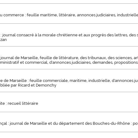
u commerce : feuille maritime, littéraire, annonces judiciaires, industrielle
 : journal consacré à la morale chrétienne et aux progrès des lettres, des 
uzan
 journal de Marseille, feuille de littérature, des tribunaux, des sciences, a
dministratif et commercial, d'annonces judiciaires, demandes, propositions 
de Marseille : feuille commerciale, maritime, industrielle, d'annonces judi
publiée par Ricard et Demonchy
e : recueil littéraire
çal : journal de Marseille et du département des Bouches-du-Rhône : polit