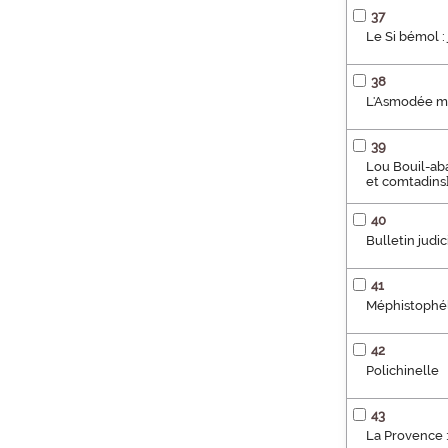
37
Le Si bémol : 
38
L'Asmodée mar
39
Lou Bouil-aba
et comtadins
40
Bulletin judic
41
Méphistophélè
42
Polichinelle
43
La Provence : 