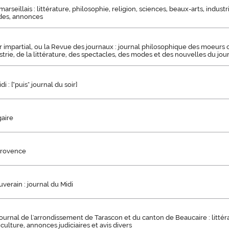
arseillais : littérature, philosophie, religion, sciences, beaux-arts, indust
des, annonces
 impartial, ou la Revue des journaux : journal philosophique des moeurs
dustrie, de la littérature, des spectacles, des modes et des nouvelles du jou
i : ["puis" journal du soir]
gaire
Provence
verain : journal du Midi
 journal de l'arrondissement de Tarascon et du canton de Beaucaire : litt
iculture, annonces judiciaires et avis divers