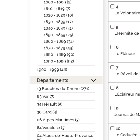
1800 - 1809 (2)
4
1810 - 1819 (7)
Le Volontaire
1820 - 1829 (10)
1830 - 1839 (17)
5
1840 - 1849 (41)
L'Hermite de S
1850 - 1859 (25)
1860 - 1869 (34)
6
1870 - 1879 (59)
Le Flâneur
1880 - 1889 (90)
1890 - 1899 (92)
7
1900 - 1999 (48)
Le Réveil de 
Départements
8
13 Bouches-du-Rhône (271)
L'Éclaireur ma
83 Var (7)
34 Hérault (5)
9
30 Gard (4)
Journal de Ma
06 Alpes-Maritimes (3)
84 Vaucluse (3)
10
Le Caducée : f
04 Alpes-de-Haute-Provence