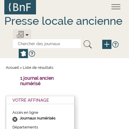
Aller
Panneau de gestion des cookies
au
contenu
principal
Presse locale ancienne
Accueil
>
Liste de résultats
1 journal ancien
numérisé
VOTRE AFFINAGE
Accès en ligne
Journaux numérisés
Départements