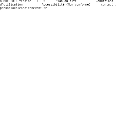
© BnF 2016 Version : 7.1.0
Plan du site
Conditions
d’utilisation
Accessibilité (Non conforme)
contact :
presselocaleancienne@bnf.fr