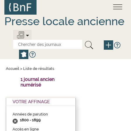
Aller
Panneau de gestion des cookies
au
contenu
principal
Presse locale ancienne
Accueil
>
Liste de résultats
1 journal ancien
numérisé
VOTRE AFFINAGE
Années de parution
1800 - 1899
Accès en ligne