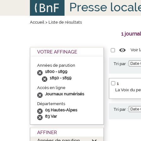
Aller
Panneau de gestion des cookies
Presse local
au
contenu
principal
Accueil
>
Liste de résultats
1 journa
Voir 
VOTRE AFFINAGE
Tri par :
Années de parution
1800 - 1899
1850 - 1859
1
Accès en ligne
La Voix du p
Journaux numérisés
Départements
Tri par :
05 Hautes-Alpes
83 Var
AFFINER
Années de parution