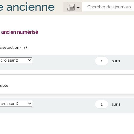
e ancienne
l ancien numérisé
la sélection (
0
)
sur 1
euple
sur 1