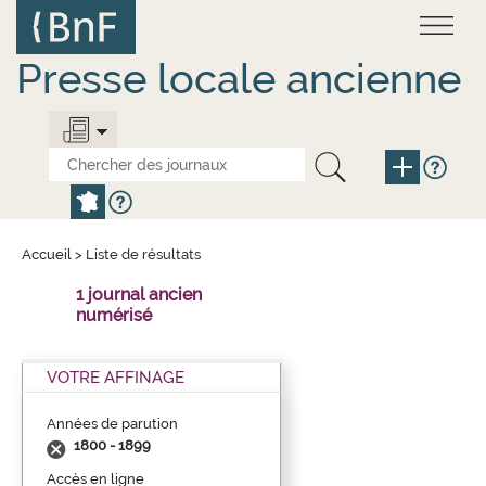
Aller
Panneau de gestion des cookies
au
contenu
principal
Presse locale ancienne
Accueil
>
Liste de résultats
1 journal ancien
numérisé
VOTRE AFFINAGE
Années de parution
1800 - 1899
Accès en ligne