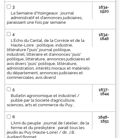
3
1834-
1920
La Semaine d'Yssingeaux : journal
administratif et d'annonces judiciaires,
paraissant une fois par semaine
4
1834-
1846
L'Écho du Cantal, de la Corrèze et de la
Haute-Loire : politique, industrie,
littérature ["puis" journal politique,
industriel, littéraire et d'annonces "puis"
politique, littérature, annonces judiciaires et
avis divers "puis" politique, littérature,
administration, intérêts moraux et matériels
du département, annonces judiciaires et
commerciales, avis divers]
5
1837-
1844
Bulletin agronomique et industriel /
publié par la Société d'agriculture,
sciences, arts et commerce du Puy...
6
1848-
1851
L'Ami du peuple : journal de l'atelier, de la
ferme et du presbytère : paraît tous les
jeudis au Puy (Haute-Loire) / dir. J.B.
Audiard Bonnet