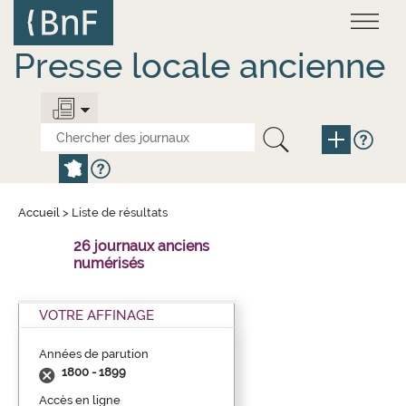
Aller
Panneau de gestion des cookies
au
contenu
principal
Presse locale ancienne
Accueil
>
Liste de résultats
26 journaux anciens
numérisés
VOTRE AFFINAGE
Années de parution
1800 - 1899
Accès en ligne