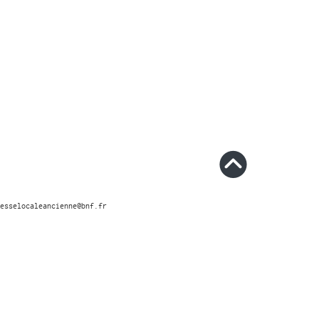
esselocaleancienne@bnf.fr