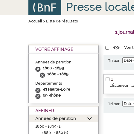
Aller
Panneau de gestion des cookies
Presse local
au
contenu
principal
Accueil
>
Liste de résultats
1 journa
Voir 
VOTRE AFFINAGE
Tri par :
Années de parution
1800 - 1899
1880 - 1889
1
Départements
L'Éclaireur i
43 Haute-Loire
69 Rhône
Tri par :
AFFINER
Années de parution
1800 - 1899 (1)
1880 - 1889 (1)