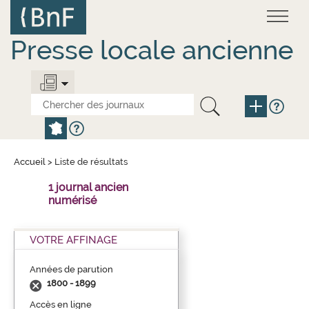
Aller
Panneau de gestion des cookies
au
contenu
principal
Presse locale ancienne
Accueil
>
Liste de résultats
1 journal ancien
numérisé
VOTRE AFFINAGE
Années de parution
1800 - 1899
Accès en ligne