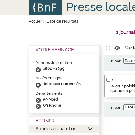
Aller
Panneau de gestion des cookies
Presse local
au
contenu
principal
Accueil
>
Liste de résultats
1 journa
Voir 
VOTRE AFFINAGE
Tri par :
Années de parution
1800 - 1899
Accès en ligne
1
Journaux numérisés
Wiarus polski
quotidien pol
Départements
59 Nord
69 Rhône
Tri par :
AFFINER
Années de parution