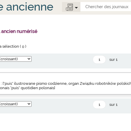
e ancienne
l ancien numérisé
la sélection (
0
)
sur 1
 : ["puis" ilustrowane pismo codzienne, organ Związku robotników polskich
onais "puis" quotidien polonais]
sur 1