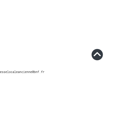
esselocaleancienne@bnf.fr