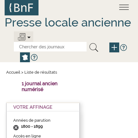
Aller
Panneau de gestion des cookies
au
contenu
principal
Presse locale ancienne
Accueil
>
Liste de résultats
1 journal ancien
numérisé
VOTRE AFFINAGE
Années de parution
1800 - 1899
Accès en ligne