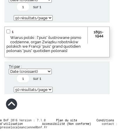
sur 1
1
1891-
1944
Wiarus polski : ["puis" ilustrowane pismo
codzienne, organ Związku robotników
polskich we Francji "puis" grand quotidien
polonais "puis" quotidien polonais]
Tri par :
sur 1
© BnF 2016 Version : 7.1.0
Plan du site
Conditions
d’utilisation
Accessibilité (Non conforme)
contact :
presselocaleancienne@bnf.fr