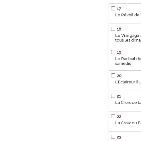
17
Le Réveil de 
18
Le Vrai gaga :
tous les dim
19
Le Radical de 
samedis
20
L'Éclaireur i
21
La Croix de la
22
La Croix du F
23