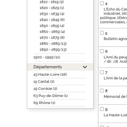
1810 - 1819 (2)
4
1820 - 1829 (1)
L'Écho du Cant
industriel, li
1830 - 1839 (4)
politique, litt
1840 - 1849 (6)
commerciales, a
1850 - 1859 (4)
1860 - 1869 (4)
5
1870 - 1879 (8)
Bulletin agro
1880 - 1889 (13)
1890 - 1899 (13)
6
1900 - 1999 (11)
L'Ami du peupl
/ dir. J.B. A
Départements
7
43 Haute-Loire (26)
L'Ami de la p
15 Cantal (2)
19 Corrèze (2)
8
63 Puy-de-Dôme (1)
Mémorial de l
69 Rhône (1)
9
La Haute-Loir