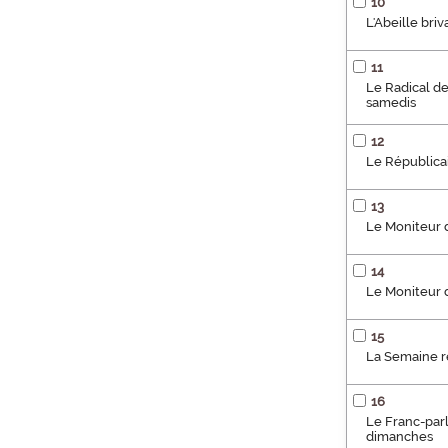
10
L'Abeille bri
11
Le Radical de 
samedis
12
Le Républicai
13
Le Moniteur d
14
Le Moniteur d
15
La Semaine r
16
Le Franc-parle
dimanches