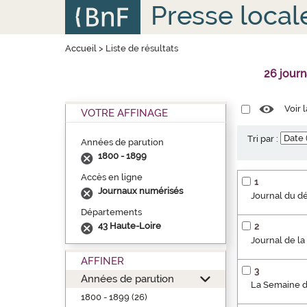
Aller
Panneau de gestion des cookies
Presse local
au
contenu
principal
Accueil
>
Liste de résultats
26 jour
Voir 
VOTRE AFFINAGE
Tri par :
Années de parution
1800 - 1899
Accès en ligne
1
Journaux numérisés
Journal du d
Départements
43 Haute-Loire
2
Journal de la
AFFINER
3
Années de parution
La Semaine d'
1800 - 1899 (26)