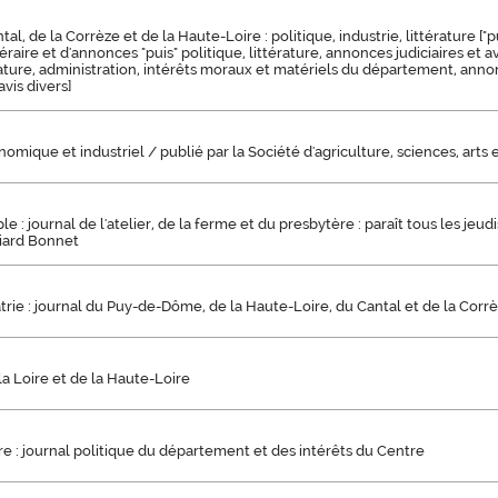
al, de la Corrèze et de la Haute-Loire : politique, industrie, littérature ["p
ttéraire et d'annonces "puis" politique, littérature, annonces judiciaires et av
érature, administration, intérêts moraux et matériels du département, annon
vis divers]
nomique et industriel / publié par la Société d'agriculture, sciences, arts
e : journal de l'atelier, de la ferme et du presbytère : paraît tous les jeu
udiard Bonnet
atrie : journal du Puy-de-Dôme, de la Haute-Loire, du Cantal et de la Corr
a Loire et de la Haute-Loire
e : journal politique du département et des intérêts du Centre