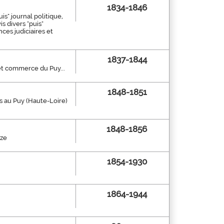
1834-1846
uis" journal politique,
is divers "puis"
ces judiciaires et
1837-1844
 et commerce du Puy...
1848-1851
dis au Puy (Haute-Loire)
1848-1856
èze
1854-1930
1864-1944